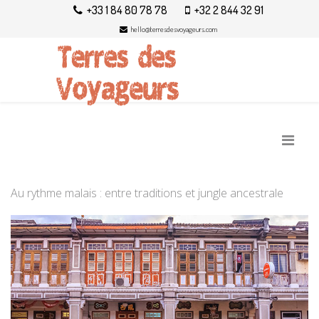
+33 1 84 80 78 78
+32 2 844 32 91
hello@terresdesvoyageurs.com
Au rythme malais : entre traditions et jungle ancestrale