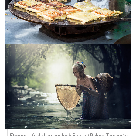
Etapes
Kuala Lumpur
Ipoh
Penang
Belum-Temengor