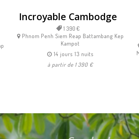
Incroyable Cambodge
1 390 €
Phnom Penh
Siem Reap
Battambang
Kep
Kampot
ap
14 jours 13 nuits
à partir de 1 390 €