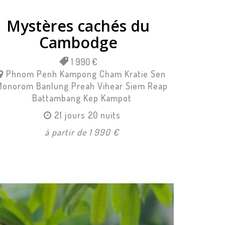
Mystères cachés du
Cambodge
1 990 €
Phnom Penh
Kampong Cham
Kratie
Sen
Monorom
Banlung
Preah Vihear
Siem Reap
Battambang
Kep
Kampot
21 jours 20 nuits
à partir de 1 990 €