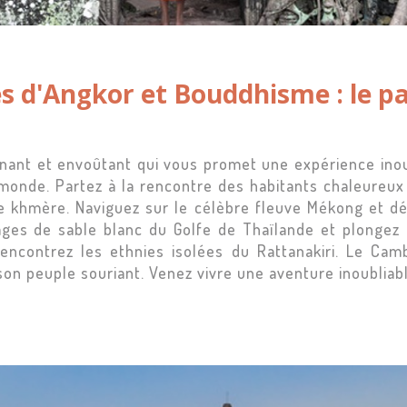
s d'Angkor et Bouddhisme : le pa
ant et envoûtant qui vous promet une expérience inou
monde. Partez à la rencontre des habitants chaleureux 
ne khmère. Naviguez sur le célèbre fleuve Mékong et dé
ages de sable blanc du Golfe de Thaïlande et plongez 
rencontrez les ethnies isolées du Rattanakiri. Le C
son peuple souriant. Venez vivre une aventure inoubliabl