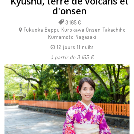
Kyushu, terre de volcans et
d'onsen
3 165 €
Fukuoka
Beppu
Kurokawa Onsen
Takachiho
Kumamoto
Nagasaki
12 jours 11 nuits
à partir de 3 165 €