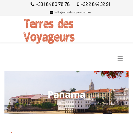
+33 1 84 80 78 78
+32 2 844 32 91
hello@terresdesvoyageurs.com
Panama