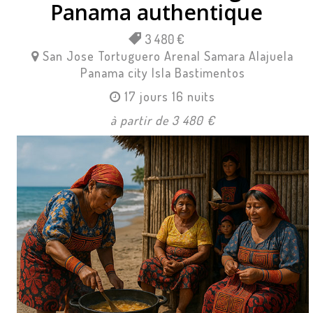
Panama authentique
3 480 €
San Jose
Tortuguero
Arenal
Samara
Alajuela
Panama city
Isla Bastimentos
17 jours 16 nuits
à partir de 3 480 €