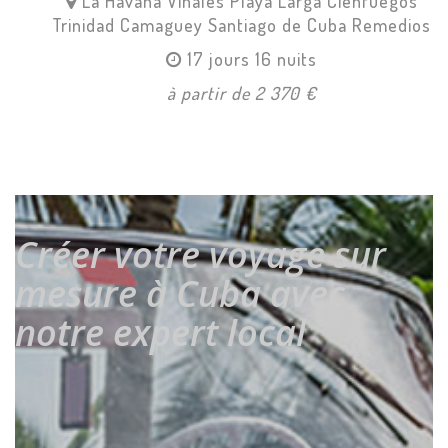
La Havana
Vinales
Playa Larga
Cienfuegos
Trinidad
Camaguey
Santiago de Cuba
Remedios
17 jours 16 nuits
à partir de 2 370 €
Créer votre voyage sur
mesure à Cuba avec
notre expert local